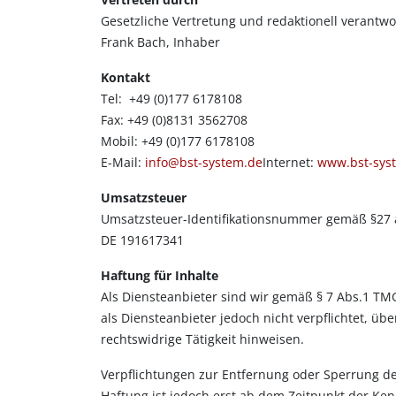
Gesetzliche Vertretung und redaktionell verantwo
Frank Bach, Inhaber
Kontakt
Tel: +49 (0)177 6178108
Fax: +49 (0)8131 3562708
Mobil: +49 (0)177 6178108
E-Mail:
info@bst-system.de
Internet:
www.bst-sys
Umsatzsteuer
Umsatzsteuer-Identifikationsnummer gemäß §27 
DE 191617341
Haftung für Inhalte
Als Diensteanbieter sind wir gemäß § 7 Abs.1 TMG
als Diensteanbieter jedoch nicht verpflichtet, 
rechtswidrige Tätigkeit hinweisen.
Verpflichtungen zur Entfernung oder Sperrung d
Haftung ist jedoch erst ab dem Zeitpunkt der Ke