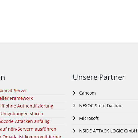
en
Unsere Partner
Tomcat-Server
Cancom
eller Framework
NEXOC Store Dachau
ff ohne Authentifizierung
N-Umgebungen stören
Microsoft
dcode-Attacken anfällig
 auf n8n-Servern ausführen
NSIDE ATTACK LOGIC GmbH
m Omada ist kompromittierbar