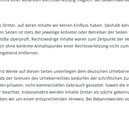
 Dritter, auf deren Inhalte wir keinen Einfluss haben. Deshalb kö
 Seiten ist stets der jeweilige Anbieter oder Betreiber der Seiten
stöße überprüft. Rechtswidrige Inhalte waren zum Zeitpunkt der V
jedoch ohne konkrete Anhaltspunkte einer Rechtsverletzung nicht z
umgehend entfernen.
 und Werke auf diesen Seiten unterliegen dem deutschen Urheberrec
lb der Grenzen des Urheberrechtes bedürfen der schriftlichen Zus
en privaten, nicht kommerziellen Gebrauch gestattet. Soweit die In
r beachtet. Insbesondere werden Inhalte Dritter als solche gekennz
tten wir um einen entsprechenden Hinweis. Bei Bekanntwerden vo